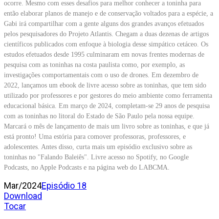
ocorre. Mesmo com esses desafios para melhor conhecer a toninha para
então elaborar planos de manejo e de conservação voltados para a espécie, a
Gabi irá compartilhar com a gente alguns dos grandes avanços efetuados
pelos pesquisadores do Projeto Atlantis. Chegam a duas dezenas de artigos
científicos publicados com enfoque à biologia desse simpático cetáceo. Os
estudos efetuados desde 1995 culminaram em novas frentes modernas de
pesquisa com as toninhas na costa paulista como, por exemplo, as
investigações comportamentais com o uso de drones. Em dezembro de
2022, lançamos um ebook de livre acesso sobre as toninhas, que tem sido
utilizado por professores e por gestores do meio ambiente como ferramenta
educacional básica. Em março de 2024, completam-se 29 anos de pesquisa
com as toninhas no litoral do Estado de São Paulo pela nossa equipe.
Marcará o mês de lançamento de mais um livro sobre as toninhas, e que já
está pronto! Uma estória para comover professoras, professores, e
adolescentes. Antes disso, curta mais um episódio exclusivo sobre as
toninhas no "Falando Baleiês". Livre acesso no Spotify, no Google
Podcasts, no Apple Podcasts e na página web do LABCMA.
Mar/2024
Episódio 18
Download
Tocar