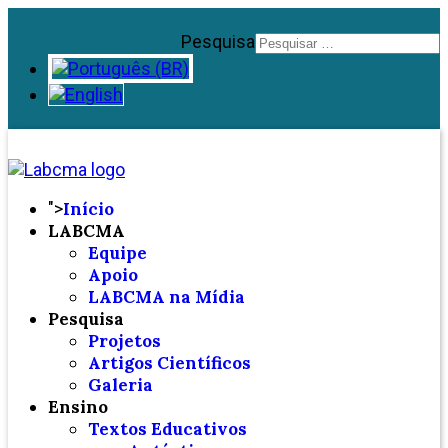
Pesquisa
">
Início
LABCMA
Equipe
Apoio
LABCMA na Mídia
Pesquisa
Projetos
Artigos Científicos
Galeria
Ensino
Textos Educativos