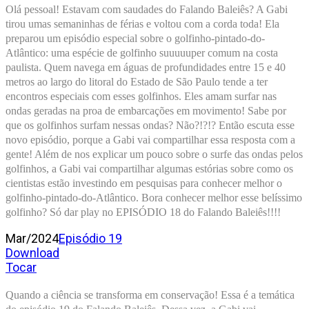
Olá pessoal! Estavam com saudades do Falando Baleiês? A Gabi
tirou umas semaninhas de férias e voltou com a corda toda! Ela
preparou um episódio especial sobre o golfinho-pintado-do-
Atlântico: uma espécie de golfinho suuuuuper comum na costa
paulista. Quem navega em águas de profundidades entre 15 e 40
metros ao largo do litoral do Estado de São Paulo tende a ter
encontros especiais com esses golfinhos. Eles amam surfar nas
ondas geradas na proa de embarcações em movimento! Sabe por
que os golfinhos surfam nessas ondas? Não?!?!? Então escuta esse
novo episódio, porque a Gabi vai compartilhar essa resposta com a
gente! Além de nos explicar um pouco sobre o surfe das ondas pelos
golfinhos, a Gabi vai compartilhar algumas estórias sobre como os
cientistas estão investindo em pesquisas para conhecer melhor o
golfinho-pintado-do-Atlântico. Bora conhecer melhor esse belíssimo
golfinho? Só dar play no EPISÓDIO 18 do Falando Baleiês!!!!
Mar/2024
Episódio 19
Download
Tocar
Quando a ciência se transforma em conservação! Essa é a temática 