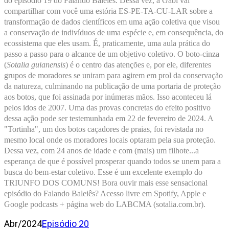
do episódio 19 do Falando Baleiês. Dessa vez, a Gabi vai 
compartilhar com você uma estória ES-PE-TA-CU-LAR sobre a 
transformação de dados científicos em uma ação coletiva que visou 
a conservação de indivíduos de uma espécie e, em consequência, do 
ecossistema que eles usam. É, praticamente, uma aula prática do 
passo a passo para o alcance de um objetivo coletivo. O boto-cinza 
(
Sotalia guianensis
) é o centro das 
atenções e, por ele, diferentes 
grupos de moradores se uniram para agirem em prol da conservação 
da natureza, culminando na publicação de uma portaria de proteção 
aos botos, que foi assinada por inúmeras mãos. Isso aconteceu lá 
pelos idos de 2007. Uma das provas concretas do efeito positivo 
dessa ação pode ser testemunhada em 22 de fevereiro de 2024. A 
"Tortinha", um dos botos caçadores de praias, foi revistada no 
mesmo local onde os moradores locais optaram pela sua proteção. 
Dessa vez, com 24 anos de idade e com (mais) um filhote...a 
esperança de que é possível prosperar quando todos se unem para a 
busca do bem-estar coletivo. Esse é um excelente exemplo do 
TRIUNFO DOS COMUNS! Bora ouvir mais esse sensacional 
episódio do Falando Baleiês? Acesso livre em Spotify, Apple e 
Google podcasts + página web do LABCMA (sotalia.com.br).
Abr/2024
Episódio 20