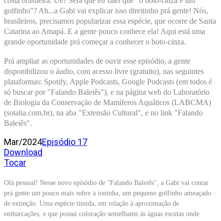
costa brasileira. Ué? Será que eu falei que "o boto-cinza é um 
golfinho"? Ah...a Gabi vai explicar isso direitinho prá gente! Nós, 
brasileiros, precisamos popularizar essa espécie, que ocorre de Santa 
Catarina ao Amapá. E a gente pouco conhece ela! Aqui está uma 
grande oportunidade prá começar a conhecer o boto-cinza. 
Prá ampliar as oportunidades de ouvir 
esse episódio, a gente 
disponibilizou o áudio, com acesso livre (gratuito), nas seguintes 
plataformas: Spotify, Apple Podcasts, Google Podcasts (em todos é 
só buscar por "Falando Baleiês"), e na página web do Laboratório 
de Biologia da Conservação de Mamíferos Aquáticos (LABCMA) 
(sotalia.com.br), na aba "Extensão Cultural", e no link "Falando 
Baleiês".
Mar/2024
Episódio 17
Download
Tocar
Olá pessoal! Nesse novo episódio de "Falando Baleiês", a Gabi vai contar
prá gente um pouco mais sobre a toninha, um pequeno golfinho ameaçado
de extinção. Uma espécie tímida, em relação à aproximação de
embarcações, e que possui coloração semelhante às águas escutas onde